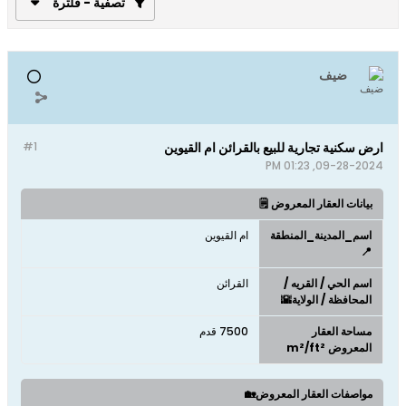
تصفية - فلترة
ضيف
ارض سكنية تجارية للبيع بالقرائن ام القيوين
#1
09-28-2024, 01:23 PM
بيانات العقار المعروض 🗒️
اسم_المدينة_المنطقة
ام القيوين
📍
اسم الحي / القريه /
القرائن
المحافظة / الولاية🌇
مساحة العقار
7500 قدم
المعروض m²/ft²
مواصفات العقار المعروض🏡