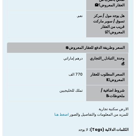
العقار المعروض؟🏥
هل يوجد مول / مركز
نعم.
تسوق / سوبر ماركت
قريب من العقار
المعروض؟🛒
السعر وطريفة الدفع للعقار المعروض💲
وحدة_التبادل_التجاري
درهم إماراتي
💰
السعر المطلوب للعقار
770 الف
المعروض💵
شروط اضافية /
تملك للخليجيين
ملحوظات📝
الارض سكنية تجارية
للمزيد من المعلومات والتفاصيل والصور​
اضغط هنا​
الكلمات الدلالية (Tags):
لا يوجد