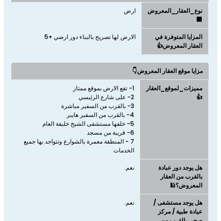
نوع_العقار_المعروض
ارض
🏢
المزايا المتوفرة في
الارض لها تصريح بالبناء دور ارضي ‫+5‬
العقار المعروض👍
مزايا موقع العقار المعروض👇
مميزات_لموقع_العقار
👍
7 - المنطقة معمرة بالشوارع وتتواجد بها جميع
الخدمات
هل يوجد دور عبادة
نعم.
بالقرب من العقار
المعروض؟🕌
هل يوجد مستشفى /
نعم.
عيادة طبية / مركز
صحي بالقرب من